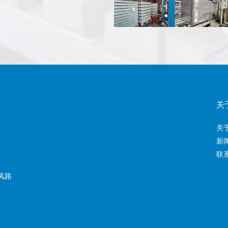
关
关
新
联
凤路